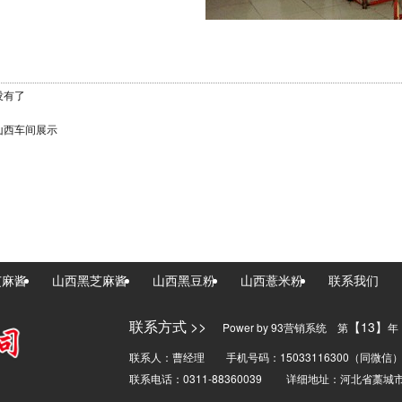
没有了
山西车间展示
芝麻酱
山西黑芝麻酱
山西黑豆粉
山西薏米粉
联系我们
联系方式 >>
【13】
Power by 93营销系统 第
年
联系人：曹经理 手机号码：15033116300（同微信
联系电话：0311-88360039 详细地址：河北省藁城