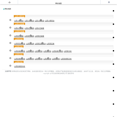


网站地图
网站地图
山西小磨香油
山西小磨香油
山西小磨香油
山西小磨香油
山西小磨香油
山西白芝麻酱
山西白芝麻酱
山西白芝麻酱
山西白芝麻酱
山西黑芝麻酱
山西黑芝麻酱
山西黑芝麻酱
山西黑芝麻酱
山西黑芝麻
山西黑芝麻香油
山西黑芝麻
山西黑芝麻香油
山西黑芝麻
山西黄豆粉
山西富硒黄豆粉
山西黄豆粉
山西黄豆粉
山西黄豆粉
山西富硒大豆粉
山西黄豆粉
山西黑豆粉
山西富硒黑豆粉
山西黑豆粉
山西黑豆粉
山西黑豆粉
山西黑豆粉
山西富硒黑豆粉
山西薏米粉
山西富硒薏米粉
法律声明
本网站部分内容来源于网络，如有侵权请告知！我们立即删除；本网站严格遵循国家相关法律法规规定，如有不当之处，请告知！我们立即删除。
copyright @河北徐府粮油有限公司 版权所有