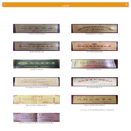
企业荣誉
产业联合会副会长单位
富硒功能农业产业协会
藁城天然富硒土地
河北省食品特色品牌
河北老 字号证书
市级非物质文化遗产
河北省食品安全协会会员证书
河北省著名商标企业
食品安全放心消费承诺单位
中国产品质量达标合格单位
copyright @河北徐府粮油有限公司 版权所有
2009年全省质量月百家企业质量诚信倡议单位